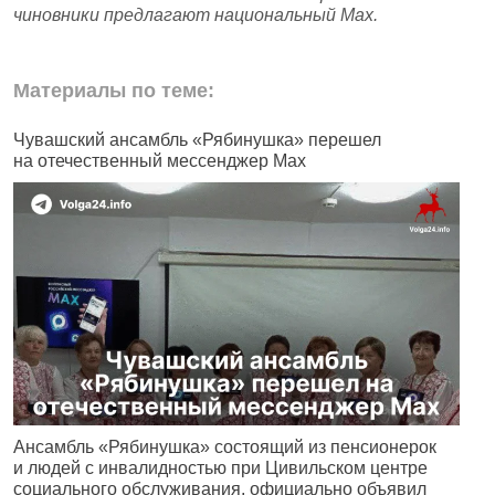
чиновники предлагают национальный Max.
Материалы по теме:
Чувашский ансамбль «Рябинушка» перешел
В
на отечественный мессенджер Max
п
Ансамбль «Рябинушка» состоящий из пенсионерок
Ч
и людей с инвалидностью при Цивильском центре
р
социального обслуживания, официально объявил
С