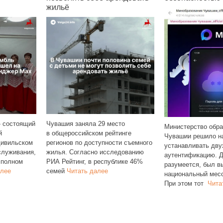
жильё
 состоящий
Чувашия заняла 29 место
Министерство обра
й
в общероссийском рейтинге
Чувашии решило н
Цивильском
регионов по доступности съемного
устанавливать дв
служивания,
жилья. Согласно исследованию
аутентификацию. Д
 полном
РИА Рейтинг, в республике 46%
разумеется, был в
алее
семей
Читать далее
национальный мес
При этом тот
Чита