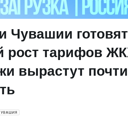
и Чувашии готовят
й рост тарифов ЖК
жи вырастут почти
еть
ЧУВАШИЯ