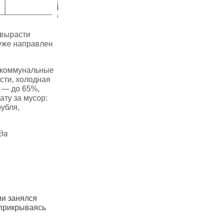
 вырасти
 уже направлен
а коммунальные
ости, холодная
 — до 65%,
ату за мусор:
рубля,
да
и занялся
Жители Чувашии массово
Чувашский 
 прикрываясь
требуют осветить улицы
«Рябинушка
на отечест