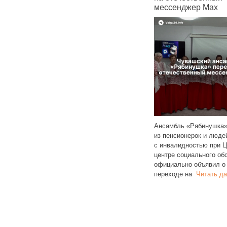
мессенджер Max
С сентября 2025 года жители
Чувашии подали 303 обращения
с просьбами осветить улицы
Ансамбль «Рябинушка»
республики. С наступлением осени
из пенсионерок и люде
раждан
и сокращением светового
Читать
с инвалидностью при 
ную
далее
центре социального об
ера,
официально объявил о
переходе на
Читать д
 Max.