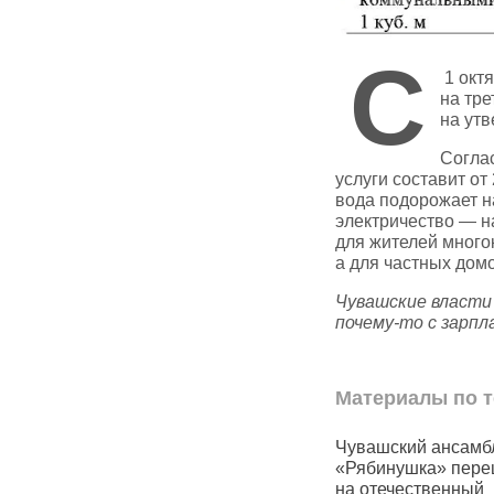
С
1 окт
на тре
на утв
Согла
услуги составит от
вода подорожает н
электричество — на
для жителей многок
а для частных дом
Чувашские власти 
почему‑то с зарп
Материалы по т
лся
Жители Чувашии массово
Чувашский ансамб
ваясь
требуют осветить улицы
«Рябинушка» пере
на отечественный