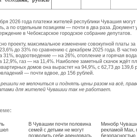
ября 2026 года платежи жителей республики Чувашия могут
ть, а по отдельным позициям — почти в два раза. Документ
ерждение в Чебоксарское городское собрание депутатов.
сно проекту, максимальное изменение совокупной платы з
 23,6% до 33% по сравнению с декабрем 2025 года. В частн
а 31%, водоотведение — на 26%, отопление и горячая вода
 12,9%, газ — на 11,4%. Наиболее заметный скачок ждёт пл
вартирных домов она вырастет на 94,9%, с 62,73 до 139,6 
овладений — почти вдвое, до 156 рублей.
решили не мелочиться и поднять цены разом на всё, прав
латами для жителей Чувашии так не работает.
еме:
ль
В Чувашии почти половина
Минобр Чуваши
шел
семей с детьми не могут
рекламой Max,
позволить себе арендовать
безопасностью