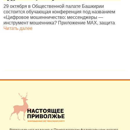
В
29 октября в Общественной палате Башкирии
р
состоится обучающая конференция под названием
д
«Цифровое мошенничество: мессенджеры —
г
инструмент мошенника? Приложение MAX, защита
Читать далее
Региональное издание о Приволжском федеральном округе.