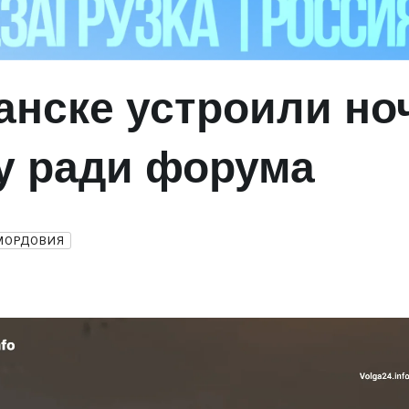
анске устроили н
у ради форума
МОРДОВИЯ