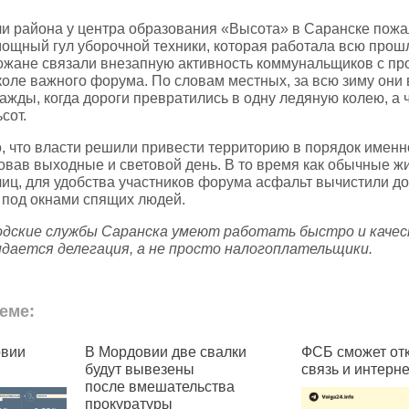
ли района у центра образования «Высота» в Саранске пож
мощный гул уборочной техники, которая работала всю прош
ожане связали внезапную активность коммунальщиков с п
коле важного форума. По словам местных, за всю зиму они
ажды, когда дороги превратились в одну ледяную колею, а 
сот.
, что власти решили привести территорию в порядок именн
овав выходные и световой день. В то время как обычные ж
лиц, для удобства участников форума асфальт вычистили до
в под окнами спящих людей.
одские службы Саранска умеют работать быстро и качес
идается делегация, а не просто налогоплательщики.
еме:
овии
В Мордовии две свалки
ФСБ сможет от
будут вывезены
связь и интерне
после вмешательства
прокуратуры