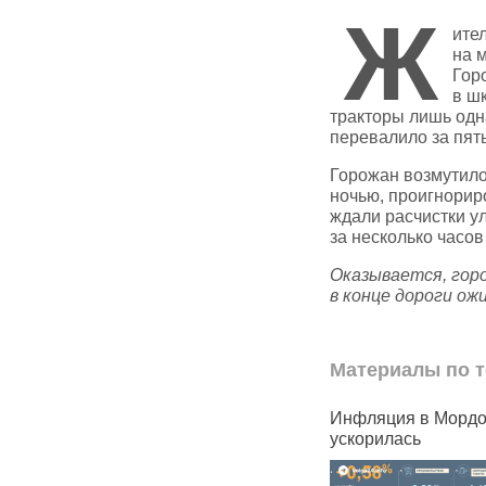
Ж
ите
на 
Гор
в ш
тракторы лишь одн
перевалило за пять
Горожан возмутило
ночью, проигнорир
ждали расчистки у
за несколько часо
Оказывается, гор
в конце дороги ож
Материалы по т
ь
До конца 2025 года домовые
Инфляция в Морд
чаты по всей России
ускорилась
переведут в мессенджер
MAX