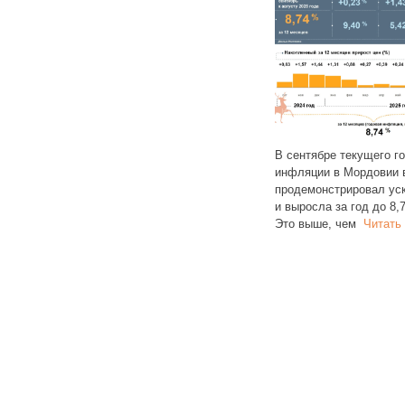
В сентябре текущего г
инфляции в Мордовии 
брило
продемонстрировал ус
ерь
и выросла за год до 8,
Об этом объявил министр
Это выше, чем
Читать
т
строительства и ЖКХ Ирек
Файзуллин. По его словам,
м,
до конца 2025 года для каждого
многоквартирного дома
Читать
далее