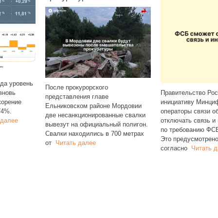
ода уровень
После прокурорского
вновь
Правительство Рос
представления главе
корение
инициативу Минци
Ельниковском районе Мордовии
74%.
операторы связи о
две несанкционированные свалки
 далее
отключать связь и
вывезут на официальный полигон.
по требованию ФС
Свалки находились в 700 метрах
Это предусмотрено
от
Читать далее
согласно
Читать д