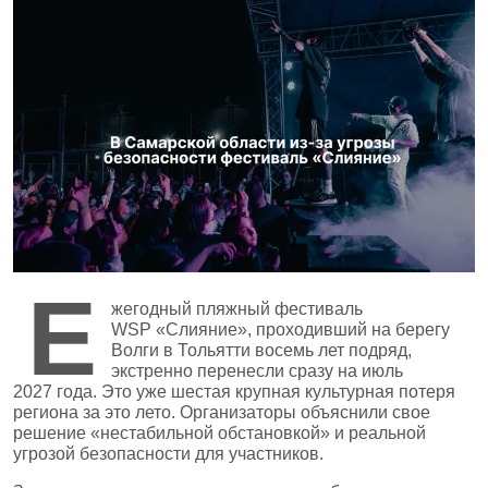
Е
жегодный пляжный фестиваль
WSP «Слияние», проходивший на берегу
Волги в Тольятти восемь лет подряд,
экстренно перенесли сразу на июль
2027 года. Это уже шестая крупная культурная потеря
региона за это лето. Организаторы объяснили свое
решение «нестабильной обстановкой» и реальной
угрозой безопасности для участников.