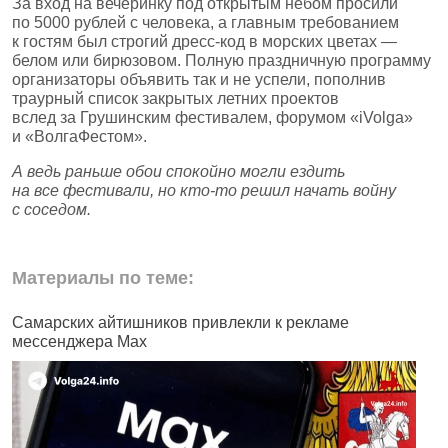
За вход на вечеринку под открытым небом просили
по 5000 рублей с человека, а главным требованием
к гостям был строгий дресс‑код в морских цветах —
белом или бирюзовом. Полную праздничную программу
организаторы объявить так и не успели, пополнив
траурный список закрытых летних проектов
вслед за Грушинским фестивалем, форумом «iVolga»
и «ВолгаФестом».
А ведь раньше обои спокойно могли ездить
на все фестивали, но кто‑то решил начать войну
с соседом.
Материалы по теме:
Самарских айтишников привлекли к рекламе
Ж
мессенджера Max
б
н