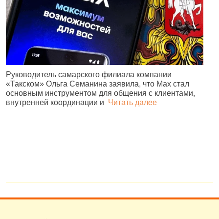
Руководитель самарского филиала компании
«Такском» Ольга Семанина заявила, что Max стал
Ж
основным инструментом для общения с клиентами,
п
внутренней координации и
Читать далее
и
№