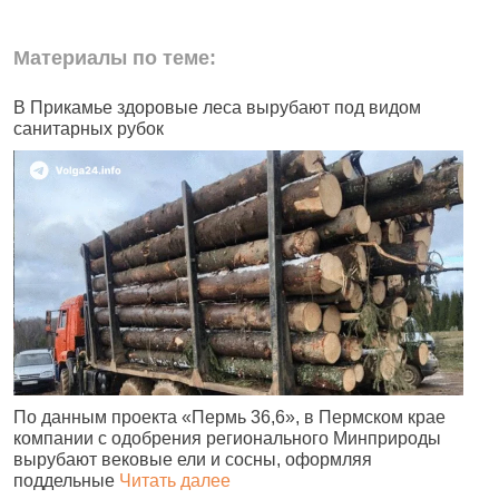
Материалы по теме:
В Прикамье здоровые леса вырубают под видом
В
санитарных рубок
н
По данным проекта «Пермь 36,6», в Пермском крае
В
компании с одобрения регионального Минприроды
в
вырубают вековые ели и сосны, оформляя
п
поддельные
Читать далее
н