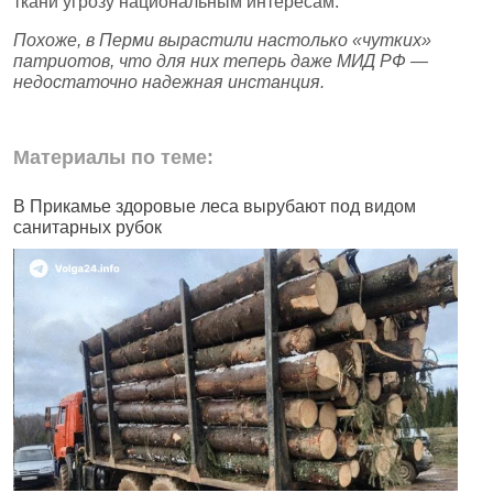
ткани угрозу национальным интересам.
Похоже, в Перми вырастили настолько «чутких»
патриотов, что для них теперь даже МИД РФ —
недостаточно надежная инстанция.
Материалы по теме:
В Прикамье здоровые леса вырубают под видом
В
санитарных рубок
н