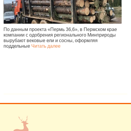
По данным проекта «Пермь 36,6», в Пермском крае
В
компании с одобрения регионального Минприроды
в
вырубают вековые ели и сосны, оформляя
п
поддельные
Читать далее
н
в