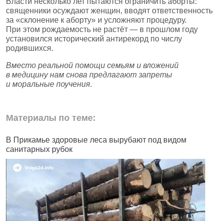
Власти несколько лет пытаются ограничить аборты:
священники осуждают женщин, вводят ответственность
за «склонение к аборту» и усложняют процедуру.
При этом рождаемость не растёт — в прошлом году
установился исторический антирекорд по числу
родившихся.
Вместо реальной помощи семьям и вложений
в медицину нам снова предлагают запреты
и моральные поучения.
Материалы по теме:
В Прикамье здоровые леса вырубают под видом
В
санитарных рубок
н