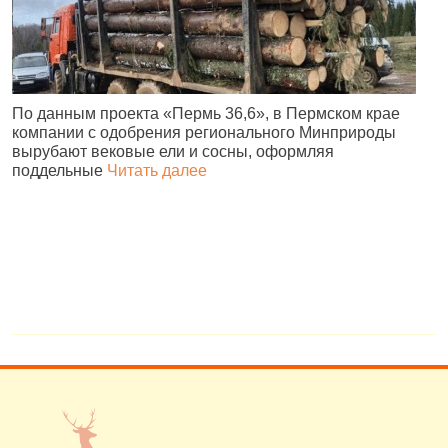
По данным проекта «Пермь 36,6», в Пермском крае
В
компании с одобрения регионального Минприроды
в
вырубают вековые ели и сосны, оформляя
п
поддельные
Читать далее
н
в