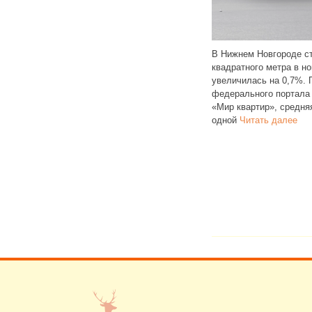
лучили
В 2024 году Рос
ровать
В Нижнем Новгороде стоимость
выявил 16 нару
ми
квадратного метра в новостройках
МУП «Водоканал
егистрации
увеличилась на 0,7%. По данным
Нижегородской о
gram
федерального портала
организация так 
одобных
«Мир квартир», средняя цена
Инспекторы
Чита
одной
Читать далее