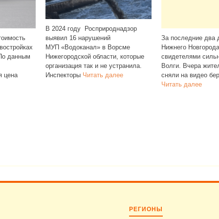
природнадзор
Операторы с
шений
За последние два дня жители
распоряжени
» в Ворсме
Нижнего Новгорода стали
SMS и звонк
бласти, которые
свидетелями сильного загрязнения
подтвержден
и не устранила.
Волги. Вчера жители Мещеры
в мессендже
ть далее
сняли на видео берег Волги,
и WhatsApp.
Читать далее
Читать дале
РЕГИОНЫ