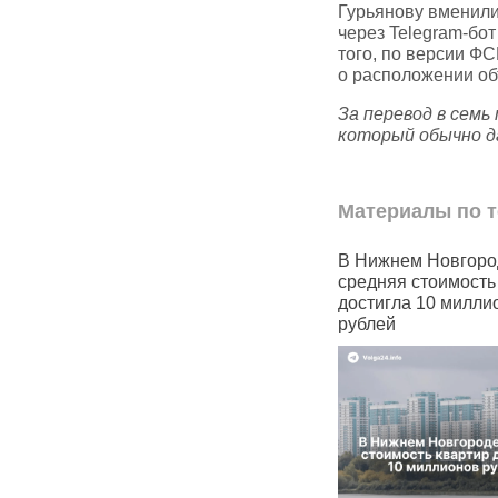
Гурьянову вменили
через Telegram‑бо
того, по версии Ф
о расположении об
За перевод в семь
который обычно д
Материалы по т
чивают
В Нижнем Новгороде
Водоканал в 
ьзователей
средняя стоимость квартир
области загря
tsApp
достигла 10 миллионов
Кишма
рублей