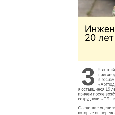
3
5‑летни
пригово
в госиз
«Артподг
а оставшиеся 15 л
причем после возб
сотрудники ФСБ, но
Следствие оценило
которые он переве