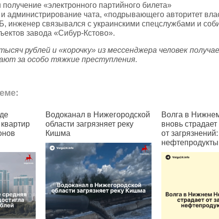
 получение «электронного партийного билета»
т и администрирование чата, «подрывающего авторитет вла
СБ, инженер связывался с украинскими спецслужбами и со
ъектов завода «Сибур‑Кстово».
 тысяч рублей и «корочку» из мессенджера человек получае
ают за особо тяжкие преступления.
еме:
Нижегородской
Волга в Нижнем Новгороде
В России 
зняет реку
вновь страдает
регистрац
от загрязнений:
в Telegra
нефтепродукты и пена