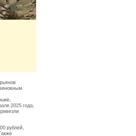
урьянов
 виновным
рьме,
але 2025 года,
привезли
00 рублей,
Также