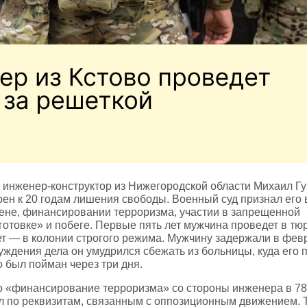
й инженер‑конструктор из Нижегородской области Михаил Г
рен к 20 годам лишения свободы. Военный суд признал его
мене, финансировании терроризма, участии в запрещенной
отовке» и побеге. Первые пять лет мужчина проведет в тю
ет — в колонии строгого режима. Мужчину задержали в февр
уждения дела он умудрился сбежать из больницы, куда его 
 был пойман через три дня.
 «финансирование терроризма» со стороны инженера в 78
л по реквизитам, связанным с оппозиционным движением. 