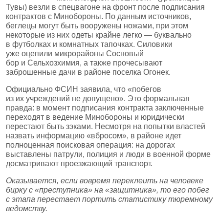
Тувы) везли в спецвагоне на фронт после подписания
контрактов с Минобороны. По данным источников,
беглецы могут быть вооружены ножами, при этом
некоторые из них одеты крайне легко — буквально
в футболках и комнатных тапочках. Силовики
уже оцепили микрорайоны Сосновый
бор и Сельхозхимия, а также прочесывают
заброшенные дачи в районе поселка Огонек.
Официально ФСИН заявила, что «побегов
из их учреждений не допущено». Это формальная
правда: в момент подписания контракта заключенные
переходят в ведение Минобороны и юридически
перестают быть зэками. Несмотря на попытки властей
назвать информацию «вбросом», в районе идет
полноценная поисковая операция: на дорогах
выставлены патрули, полиция и люди в военной форме
досматривают проезжающий транспорт.
Оказывается, если вовремя переклеить на человеке
бирку с «преступника» на «защитника», то его побег
с этапа перестает портить статистику тюремному
ведомству.