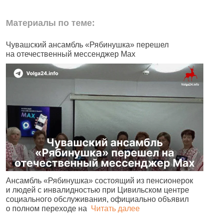
Материалы по теме:
Чувашский ансамбль «Рябинушка» перешел
В
на отечественный мессенджер Max
п
Ансамбль «Рябинушка» состоящий из пенсионерок
Ч
и людей с инвалидностью при Цивильском центре
р
социального обслуживания, официально объявил
С
о полном переходе на
Читать далее
4