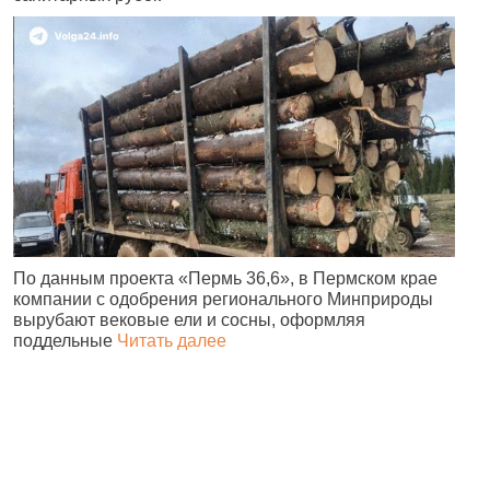
По данным проекта «Пермь 36,6», в Пермском крае
В
компании с одобрения регионального Минприроды
в
вырубают вековые ели и сосны, оформляя
п
поддельные
Читать далее
н
в