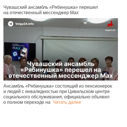
Чувашский ансамбль «Рябинушка» перешел
В
на отечественный мессенджер Max
п
Ансамбль «Рябинушка» состоящий из пенсионерок
Ч
и людей с инвалидностью при Цивильском центре
р
социального обслуживания, официально объявил
С
о полном переходе на
Читать далее
4