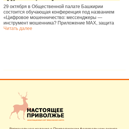
В
29 октября в Общественной палате Башкирии
р
состоится обучающая конференция под названием
д
«Цифровое мошенничество: мессенджеры —
г
инструмент мошенника? Приложение MAX, защита
Читать далее
Региональное издание о Приволжском федеральном округе.