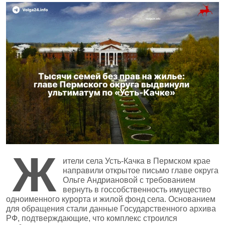
Ж
ители села Усть‑Качка в Пермском крае
направили открытое письмо главе округа
Ольге Андриановой с требованием
вернуть в госсобственность имущество
одноименного курорта и жилой фонд села. Основанием
для обращения стали данные Государственного архива
РФ, подтверждающие, что комплекс строился