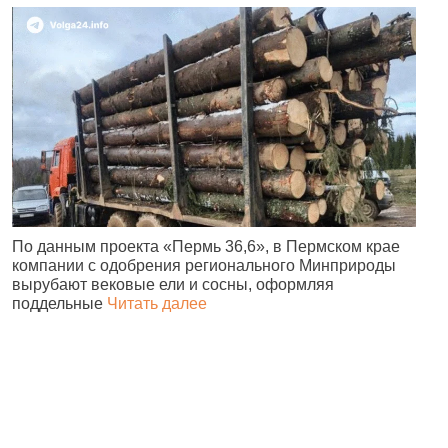
По данным проекта «Пермь 36,6», в Пермском крае
В
компании с одобрения регионального Минприроды
в
вырубают вековые ели и сосны, оформляя
п
поддельные
Читать далее
н
в