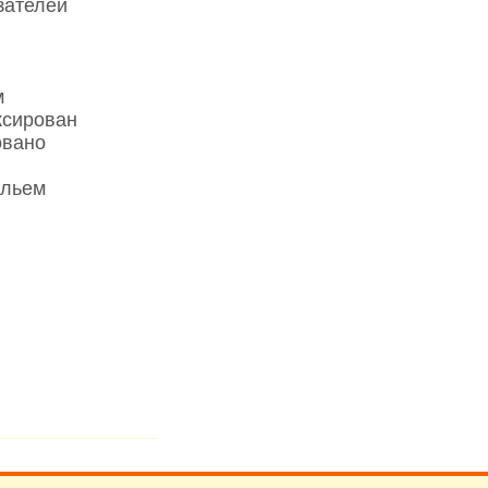
зателей
м
ксирован
овано
ильем