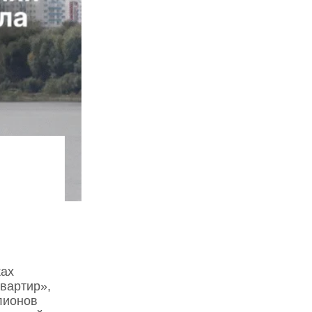
ках
вартир»,
лионов