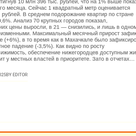
тигнув 10 млн 396 тыс. рублей, что на 1% выше пока
о месяца. Сейчас 1 квадратный метр оценивается
. рублей. В среднем подорожание квартир по стране
0,6%. Анализ 70 крупных городов показал,
 них цены выросли, в 21 — снизились, и лишь в одно
еизменными. Максимальный месячный прирост зафи
е (+6%), в то время как в Махачкале было зафиксир
ное падение (-3,5%). Как видно по росту
вижимость, обеспечение нижегородцев доступным ж
ит у местных властей в приоритете. Зато в отчетах…
BY
EDITOR
025