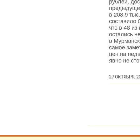
рублей, дос
предыдущег
в 208,9 тыс
составило 
что в 48 из
остались н
в Мурманск
самое замет
цен на нед
явно не сто
27 ОКТЯБРЯ, 2