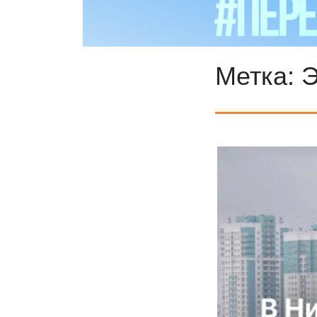
Метка:
Э