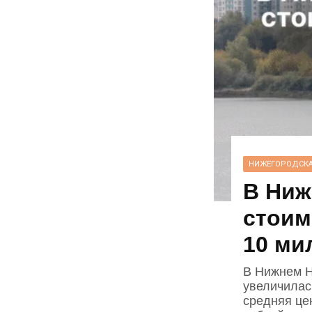
НИЖЕГОРОДСКА
В Ниж
стоим
10 ми
В Нижнем Н
увеличилас
средняя це