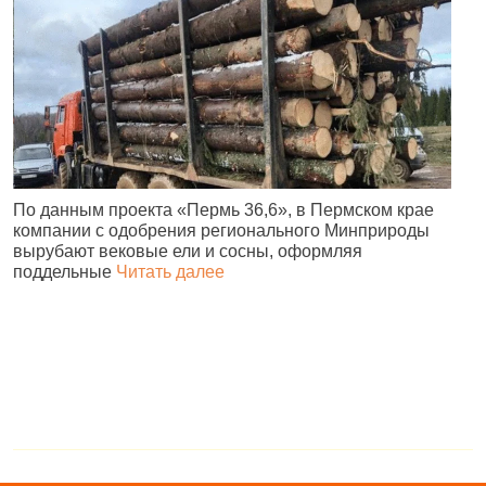
По данным проекта «Пермь 36,6», в Пермском крае
В
компании с одобрения регионального Минприроды
в
вырубают вековые ели и сосны, оформляя
п
поддельные
Читать далее
н
в