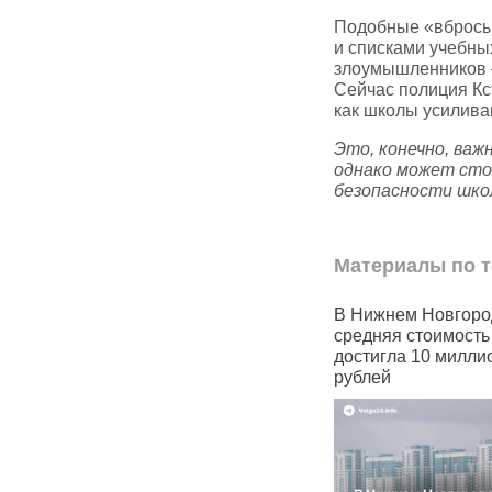
Подобные «вбросы
и списками учебны
злоумышленников —
Сейчас полиция Кс
как школы усилива
Это, конечно, важ
однако может стои
безопасности шко
Материалы по т
т
В Нижнем Новгороде
Водоканал в Ниже
телей
средняя стоимость квартир
области загрязняет
достигла 10 миллионов
Кишма
рублей