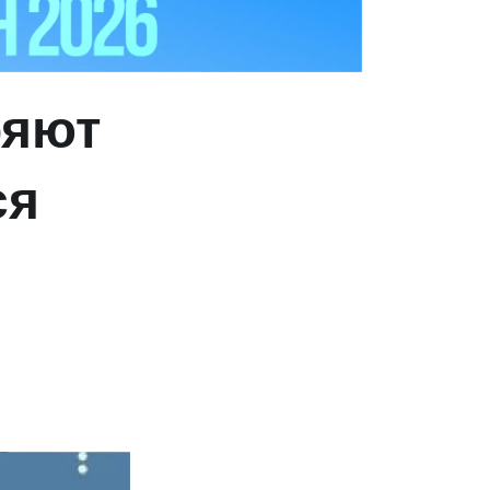
ряют
ся