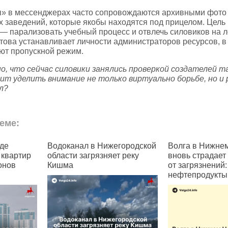
» в мессенджерах часто сопровождаются архивными фото
х заведений, которые якобы находятся под прицелом. Цель
 парализовать учебный процесс и отвлечь силовиков на 
това устанавливает личности администраторов ресурсов, в
ют пропускной режим.
но, что сейчас силовики занялись проверкой создателей т
т уделить внимание не только виртуально борьбе, но и 
л?
еме:
городской
Волга в Нижнем Новгороде
В России огран
 реку
вновь страдает
регистрацию п
от загрязнений:
в Telegram и W
нефтепродукты и пена