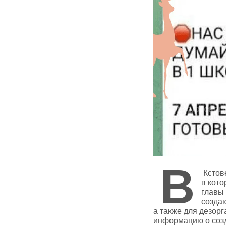
В
Кстов
в кот
главы 
создаю
а также для дезор
информацию о созд