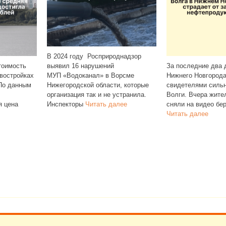
днадзор
Операторы связи 
За последние два дня жители
распоряжение блок
орсме
Нижнего Новгорода стали
SMS и звонки с ко
, которые
свидетелями сильного загрязнения
подтверждения для
странила.
Волги. Вчера жители Мещеры
в мессенджерах Te
лее
сняли на видео берег Волги,
и WhatsApp. Из‑за
Читать далее
Читать далее