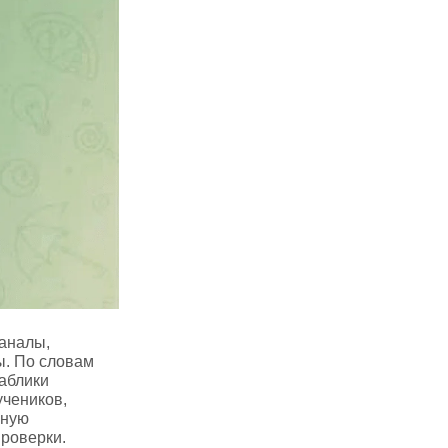
аналы,
ы. По словам
паблики
учеников,
нную
роверки.