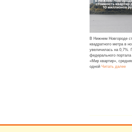
В 2024 году Росприро
В Нижнем Новгороде стоимость
выявил 16 нарушений
квадратного метра в новостройках
МУП «Водоканал» в В
рации
увеличилась на 0,7%. По данным
Нижегородской области
федерального портала
организация так и не у
х
«Мир квартир», средняя цена
Инспекторы
Читать да
одной
Читать далее