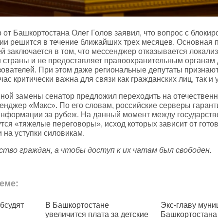
 от Башкортостана Олег Голов заявил, что вопрос с блокир
сии решится в течение ближайших трех месяцев. Основная 
й заключается в том, что мессенджер отказывается локали
и страны и не предоставляет правоохранительным органам 
зователей. При этом даже региональные депутаты признают
ас критически важна для связи как гражданских лиц, так и
сной замены сенатор предложил переходить на отечествен
енджер «Макс». По его словам, российские серверы гаран
 информации за рубеж. На данный момент между государств
тся «тяжелые переговоры», исход которых зависит от гото
 на уступки силовикам.
ство граждан, а чтобы доступ к их чатам был свободен.
еме:
ртостане
Экс‑главу муниципалептата
В Баш
ся плата за детские
Башкортостана приговорили
цены 