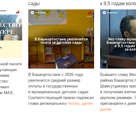
к 9,5 годам колонии за взятку
подор
Свежая
от «Ба
стане с 2026 года
Бывшего главу Мелеузовского
заметн
 средний размер
района Башкортостана Рустэма
овощи 
осударственных
Шамсутдинова признали виновным
неделю
льных детских садах.
в получении взятки в особо
подор
вующий приказ подписал
крупном размере. Экс‑чиновника
онального
Читать далее
приговорили к девяти
Читать
далее