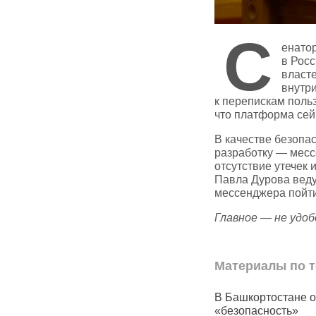
С
енатор
в Рос
власте
внутр
к перепискам поль
что платформа сейч
В качестве безопа
разработку — месс
отсутствие утечек
Павла Дурова веду
мессенджера пойти
Главное — не удоб
Материалы по т
резко выросли
В Башкортостане обсудят
В Башко
щи: огурцы
«безопасность»
увеличит