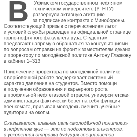
В
Уфимском государственном нефтяном
техническом университете (УГНТУ)
развернули активную агитацию
за подписание контракта с Минобороны.
Соответствующий призыв с перечислением льгот
и условий службы размещен на официальной странице
горно‑нефтяного факультета вуза. Студентам
предлагают напрямую обращаться за консультациями
по вопросам отправки на фронт к заместителям декана
и проректору по молодёжной политике Антону Глазкову
в кабинет 1–313.
Привлечение проректора по молодёжной политике
к вербовочной работе подчеркивает системный
характер давления на студентов. Вместо помощи
в получении образования и карьерного роста
в профильной нефтегазовой отрасли, университетская
администрация фактически берет на себя функции
военкомата, призывая молодежь сменить учебные
аудитории на окопы.
Оказывается, главная цель «молодёжной политики»
в нефтяном вузе — это не подготовка инженеров,
а ускоренная отправка будущих специалистов