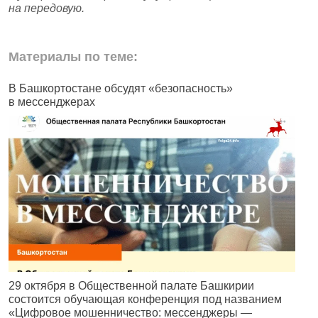
на передовую.
Материалы по теме:
В Башкортостане обсудят «безопасность»
В
в мессенджерах
В
29 октября в Общественной палате Башкирии
р
состоится обучающая конференция под названием
д
«Цифровое мошенничество: мессенджеры —
г