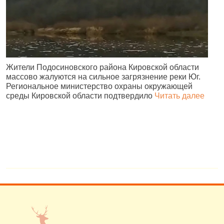
Жители Подосиновского района Кировской области
О
массово жалуются на сильное загрязнение реки Юг.
б
Региональное министерство охраны окружающей
д
среды Кировской области подтвердило
Читать далее
и