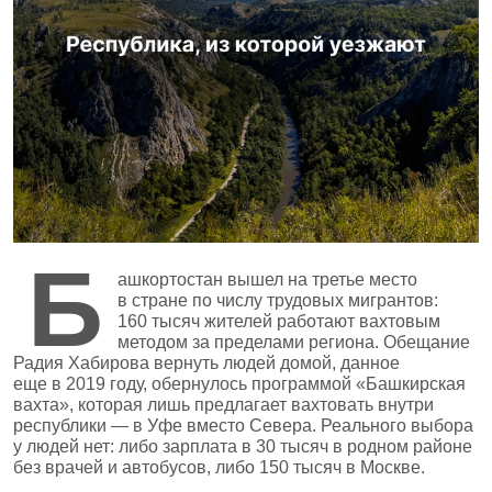
Б
ашкортостан вышел на третье место
в стране по числу трудовых мигрантов:
160 тысяч жителей работают вахтовым
методом за пределами региона. Обещание
Радия Хабирова вернуть людей домой, данное
еще в 2019 году, обернулось программой «Башкирская
вахта», которая лишь предлагает вахтовать внутри
республики — в Уфе вместо Севера. Реального выбора
у людей нет: либо зарплата в 30 тысяч в родном районе
без врачей и автобусов, либо 150 тысяч в Москве.