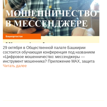
В
29 октября в Общественной палате Башкирии
р
состоится обучающая конференция под названием
д
«Цифровое мошенничество: мессенджеры —
г
инструмент мошенника? Приложение MAX, защита
Читать далее