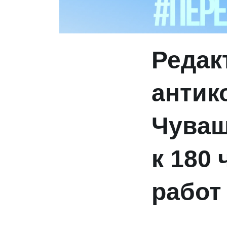
Редак
антик
Чуваш
к 180
работ