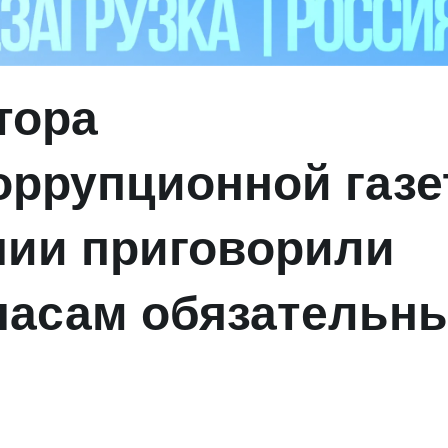
тора
оррупционной газ
ии приговорили
 часам обязательн