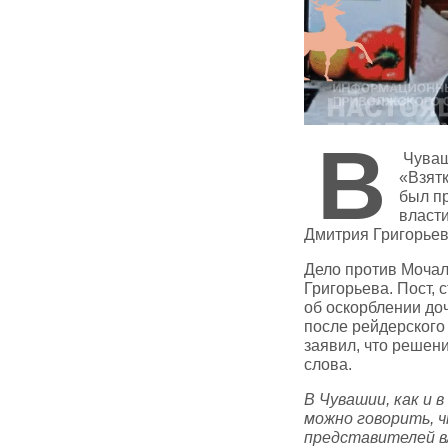
В
Чуваш
«Взят
был п
власти
Дмитрия Григорье
Дело против Мочал
Григорьева. Пост,
об оскорблении до
после рейдерского
заявил, что решен
слова.
В Чувашии, как и 
можно говорить, ч
представителей в