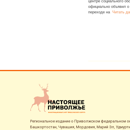
центре социального обслуживания,
жилья. Со
официально объявил о полном
РИА Рейтин
переходе на
Читать далее
семей
Чита
Региональное издание о Приволжском федеральном окр
Башкортостан, Чувашия, Мордовия, Марий Эл, Удмурти