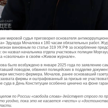
ии мировой судья приговорил основателя антикоррупционн
ка» Эдуарда Мочалова к 180 часам обязательных работ. Жу
ризнан виновным по статье 319 УК РФ за оскорбление пред
: он назвал начальника отдела участковых полиции Моргау
ва «сволочью» в своём «Живом журнале».
ова было возбуждено в январе 2025 года по заявлению са
 ставший поводом, обвинял полицейских в подделке докумен
чери местного фермера. Мочалов, ранее основавший газету
 захвата фирмы и оштрафованный за призыв не участвовать
ие суда в День Конституции особенно цинично на фоне гар
в целом по России «свобода слова» действует строго по п
то угодно, пока это не касается «чести» и «достоинств
ласти.