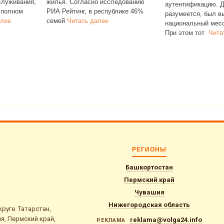
гласно исследованию
далее
аутентификацию. Для примера,
г, в республике 46%
разумеется, был выбран
ть далее
национальный мессенджер Max.
При этом тот
Читать далее
РЕГИОНЫ
Башкортостан
Пермский край
Чувашия
Нижегородская область
уге. Татарстан,
я, Пермский край,
reklama@volga24.info
РЕКЛАМА