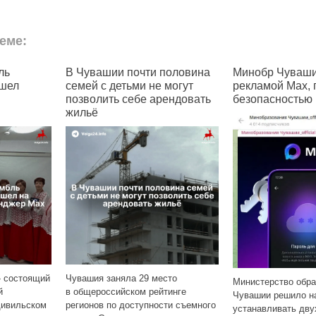
еме:
и почти половина
Минобр Чувашии занялся
Жите
детьми не могут
рекламой Max, прикрываясь
требу
ь себе арендовать
безопасностью
С сент
Чуваши
няла 29 место
с прос
Министерство образования
ийском рейтинге
респуб
Чувашии решило научить граждан
о доступности съемного
и сокр
устанавливать двухфакторную