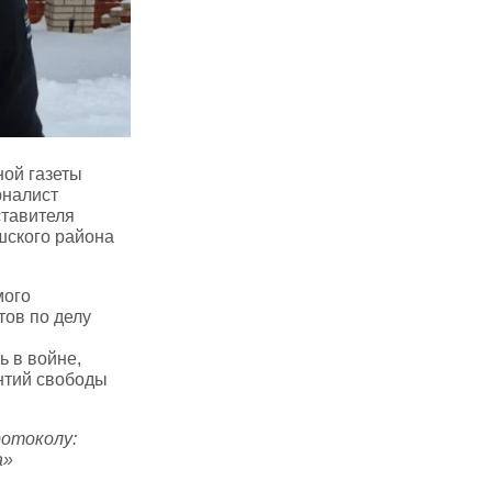
ой газеты
рналист
ставителя
шского района
мого
тов по делу
 в войне,
антий свободы
ротоколу:
а»