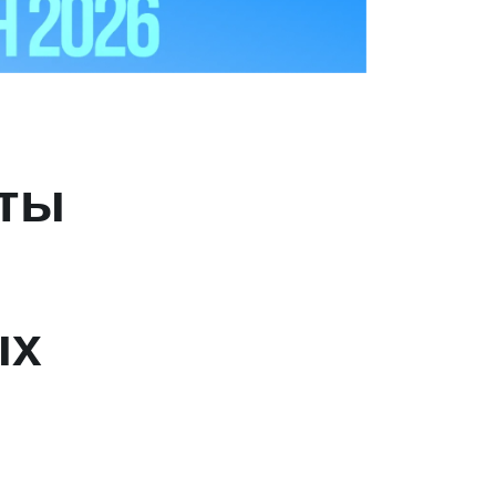
еты
ых