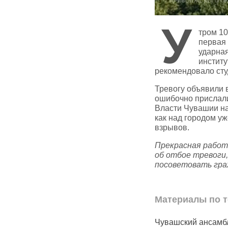
У
тром 10
первая 
ударная
инстит
рекомендовало студ
Тревогу объявили 
ошибочно прислал
Власти Чувашии на
как над городом у
взрывов.
Прекрасная работ
об отбое тревоги,
посоветовать гра
Материалы по т
ашии массово
Чувашский ансамбль
В Чуваши