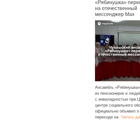
етить улицы
«Рябинушка» перешел
семей с 
на отечественный
позволит
мессенджер Max
жильё
5 года жители
и 303 обращения
светить улицы
Ансамбль «Рябинушка» состоящий
Чувашия за
наступлением осени
из пенсионерок и людей
в общеросс
 светового
Читать
с инвалидностью при Цивильском
регионов п
центре социального обслуживания,
жилья. Со
официально объявил о полном
РИА Рейтин
переходе на
Читать далее
семей
Чита