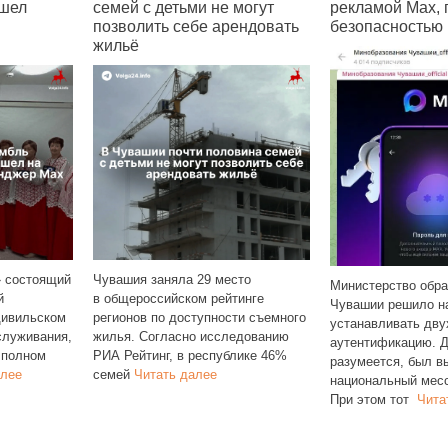
детьми не могут
рекламой Max, прикрываясь
требу
ь себе арендовать
безопасностью
С сент
Чуваши
няла 29 место
с прос
Министерство образования
ийском рейтинге
респуб
Чувашии решило научить граждан
о доступности съемного
и сокр
устанавливать двухфакторную
гласно исследованию
далее
аутентификацию. Для примера,
г, в республике 46%
разумеется, был выбран
ть далее
национальный мессенджер Max.
При этом тот
Читать далее