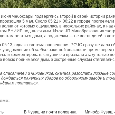
 июня Чебоксары подверглись второй в своей истории раке
произошла 5 мая. Около 05:21 и 06:22 в городе прогремели
 волна от которых ощущалась в нескольких районах, а на
утом ВНИИР поднялся дым. Из‑за ЧП Минобразования экст
ентам остаться дома, а родителям — не вести детей в детс
в 05:13, однако система оповещения РСЧС сразу же дала с
и уведомление об
отбое
ракетной опасности прямо перед 
чали комментировать ситуацию и признали атаку только пос
же вовсю поднимался дым, а экстренные службы стягивались
а спасателей и чиновников: сначала разослать ложные с
 дождаться ракетных ударов по оборонному заводу и то
жданам прятаться.
еме:
и почти половина
Минобр Чувашии занялся
Жите