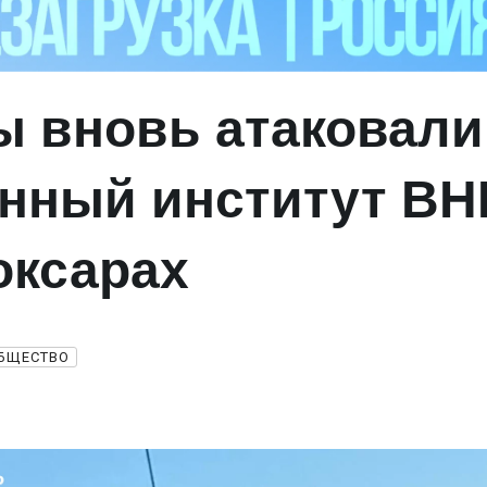
ы вновь атаковали
нный институт В
оксарах
БЩЕСТВО