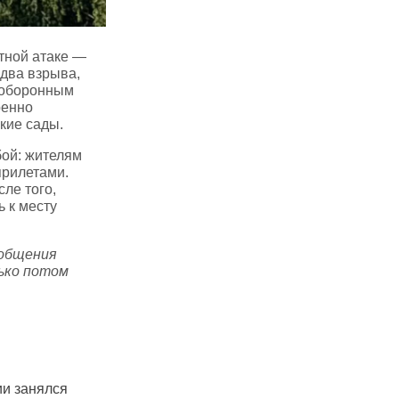
тной атаке —
 два взрыва,
д оборонным
ренно
кие сады.
бой: жителям
прилетами.
ле того,
 к месту
ообщения
лько потом
ли Чувашии массово
Чувашский ансамбль
В