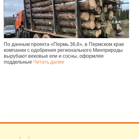
По данным проекта «Пермь 36,6», в Пермском крае
В
компании с одобрения регионального Минприроды
в
вырубают вековые ели и сосны, оформляя
п
поддельные
Читать далее
н
в