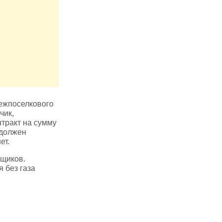
межпоселкового
чик,
нтракт на сумму
 должен
ет.
вщиков.
 без газа