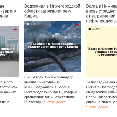
е
Водоканал в Нижегородской
Волга в Нижнем 
вартир
области загрязняет реку
вновь страдает
нов
Кишма
от загрязнений:
нефтепродукты и
В 2024 году Росприроднадзор
имость
выявил 16 нарушений
За последние два дн
остройках
МУП «Водоканал» в Ворсме
Нижнего Новгорода 
о данным
Нижегородской области, которые
свидетелями сильног
организация так и не устранила.
Волги. Вчера жител
цена
Инспекторы
Читать далее
сняли на видео берег
Читать далее