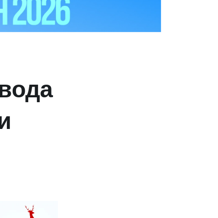
овода
и