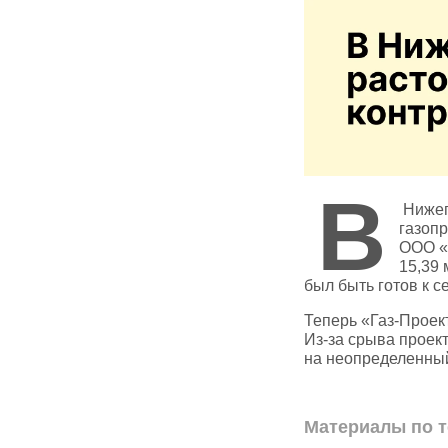
В
Нижег
газоп
ООО «Г
15,39 
был быть готов к с
Теперь «Газ‑Проек
Из‑за срыва проект
на неопределенны
Материалы по т