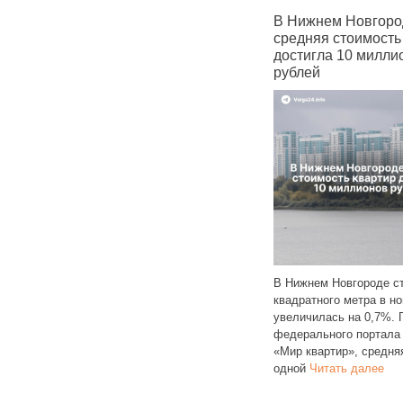
оде
В России ограничивают
В Нижнем Новгород
регистрацию пользователей
средняя стоимость к
в Telegram и WhatsApp
достигла 10 миллио
рублей
Операторы связи получили
и
распоряжение блокировать
В Нижнем Новгороде сто
SMS и звонки с кодами
квадратного метра в нов
знения
подтверждения для регистрации
увеличилась на 0,7%. П
ы
в мессенджерах Telegram
федерального портала
и WhatsApp. Из‑за подобных
«Мир квартир», средняя 
Читать далее
одной
Читать далее