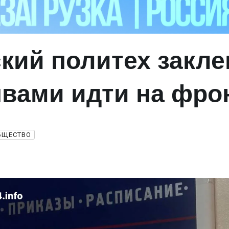
кий политех закл
вами идти на фро
БЩЕСТВО