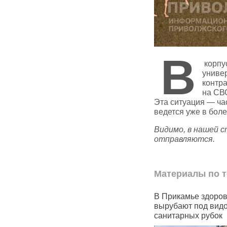
В
корпу
униве
контра
на СВО
Эта ситуация — ча
ведется уже в боле
Видимо, в нашей с
отправляются.
Материалы по т
в Пермском крае
В Прикамье здоровые леса
В Пе
с карты к концу
вырубают под видом
«инно
а
санитарных рубок
начал
прямо