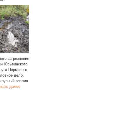
селок Камень в Пермском крае
По данным проекта «Пермь 36,6»,
дет перестанет существовать
в Пермском крае компании
концу 2025 года. Власти
с одобрения регионального
ександровского округа
Минприроды вырубают вековые
иказали жителям срочно
ели и сосны, оформляя
везти имущество,
Читать далее
поддельные
Читать далее