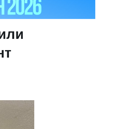
еили
нт