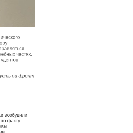
нического
ору
тправляться
чебных частях.
тудентов
Пусть на фронт
селок в Пермском крае
В Прикамье здоровые леса
чезнет с карты к концу
вырубают под видом
25 года
санитарных рубок