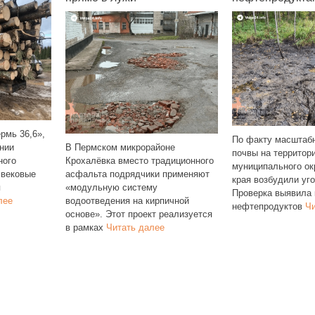
По
бу
По факту масштабного загрязнения
ском микрорайоне
к 
почвы на территории Юсьвинского
ёвка вместо традиционного
Ал
муниципального округа Пермского
та подрядчики применяют
пр
края возбудили уголовное дело.
льную систему
вы
Проверка выявила крупный разлив
ведения на кирпичной
нефтепродуктов
Читать далее
». Этот проект реализуется
ках
Читать далее