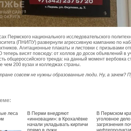
сах Пермского национального исследовательского политех
рситета (ПНИПУ) развернули агрессивную кампанию по наб
ктников. Агитационные плакаты и листовки с призывами о
 теперь висят повсюду: от холлов до досок объявлений в у
сть общероссийского тренда: на данный момент вербовка с
е чем 200 вузах и колледжах страны.
тране совсем не нужны образованные люди. Ну, а зачем? 
еме:
рми внедряют
В Пермском крае возбудили
По
вации»: в Крохалёвке
уголовное дело по факту
ис
и укладывать кирпичи
загрязнения почвы
20
 в лужи
нефтепродуктами