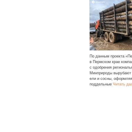
мень в Пермском крае
По данным проекта «Пермь 36,6»,
станет существовать
в Пермском крае компании
В Перм
25 года. Власти
с одобрения регионального
Крохал
вского округа
Минприроды вырубают вековые
асфаль
жителям срочно
ели и сосны, оформляя
«моду
мущество,
Читать далее
поддельные
Читать далее
водоот
основе
в рам