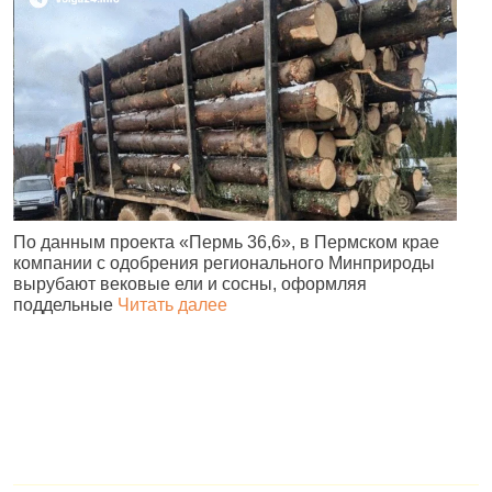
По данным проекта «Пермь 36,6», в Пермском крае
В
компании с одобрения регионального Минприроды
в
вырубают вековые ели и сосны, оформляя
п
поддельные
Читать далее
н
в