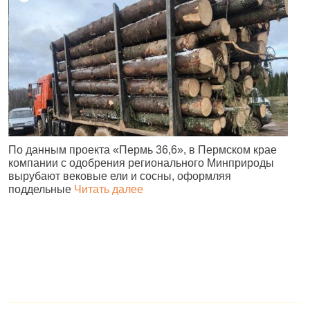
По данным проекта «Пермь 36,6», в Пермском крае
В
компании с одобрения регионального Минприроды
в
вырубают вековые ели и сосны, оформляя
п
поддельные
Читать далее
н
в