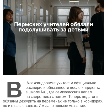
В
Александровске учителям официально
расширили обязанности после инцидента
в школе №1, где семиклассник напал
на сверстника с ножом. Теперь педагоги
обязаны дежурить на переменах не только в коридорах,
но и в раздевалках. Им дано прямое указание: