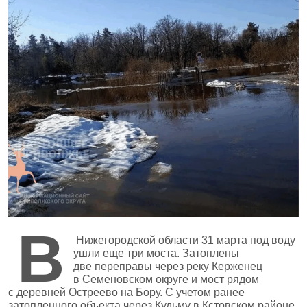
В
Нижегородской области 31 марта под воду
ушли еще три моста. Затоплены
две переправы через реку Керженец
в Семеновском округе и мост рядом
с деревней Остреево на Бору. С учетом ранее
затопленного объекта через Кудьму в Кстовском районе,