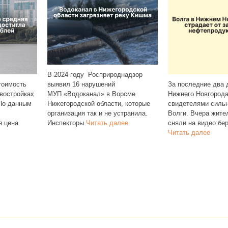
Росприроднадзор
Операторы
рушений
За последние два дня жители
распоряже
ал» в Ворсме
Нижнего Новгорода стали
SMS и зво
 области, которые
свидетелями сильного загрязнения
подтвержд
ак и не устранила.
Волги. Вчера жители Мещеры
в мессенд
итать далее
сняли на видео берег Волги,
и WhatsAp
Читать далее
Читать да