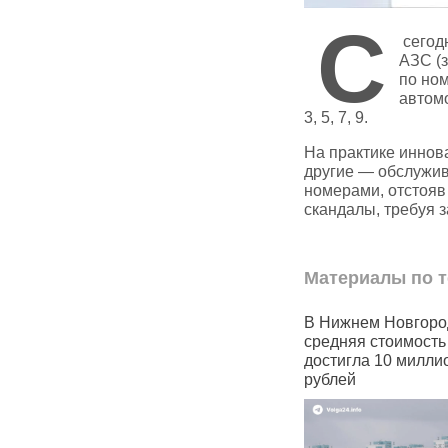
С
сегод
АЗС (
по но
автомо
3, 5, 7, 9.
На практике иннов
другие — обслужив
номерами, отстояв
скандалы, требуя 
Материалы по т
ничивают
В Нижнем Новгороде
Водоканал 
ользователей
средняя стоимость квартир
области заг
hatsApp
достигла 10 миллионов
Кишма
рублей