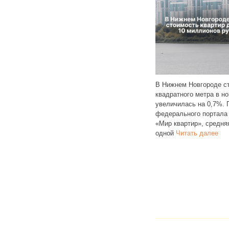
получили
В 2024 году 
кировать
В Нижнем Новгороде стоимость
выявил 16 на
одами
квадратного метра в новостройках
МУП «Водокан
я регистрации
увеличилась на 0,7%. По данным
Нижегородской
elegram
федерального портала
организация т
 подобных
«Мир квартир», средняя цена
Инспекторы
Ч
одной
Читать далее