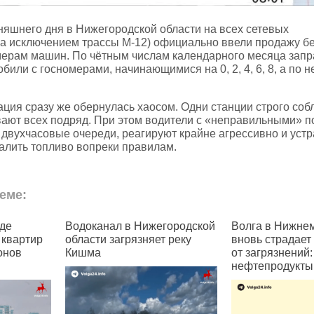
няшнего дня в Нижегородской области на всех сетевых
за исключением трассы М‑12) официально ввели продажу б
мерам машин. По чётным числам календарного месяца зап
били с госномерами, начинающимися на 0, 2, 4, 6, 8, а по 
ация сразу же обернулась хаосом. Одни станции строго со
ают всех подряд. При этом водители с «неправильными» п
 двухчасовые очереди, реагируют крайне агрессивно и уст
залить топливо вопреки правилам.
еме:
в Нижегородской
Волга в Нижнем Новгороде
В Росси
рязняет реку
вновь страдает
регистр
от загрязнений:
в Teleg
нефтепродукты и пена