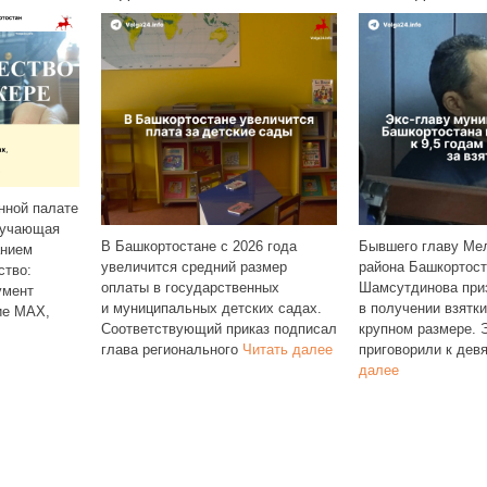
Свежая
от «Ба
стане с 2026 года
Бывшего главу Мелеузовского
заметн
 средний размер
района Башкортостана Рустэма
овощи 
осударственных
Шамсутдинова признали виновным
неделю
льных детских садах.
в получении взятки в особо
подор
вующий приказ подписал
крупном размере. Экс‑чиновника
онального
Читать далее
приговорили к девяти
Читать
далее