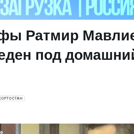
фы Ратмир Мавли
еден под домашни
КОРТОСТАН