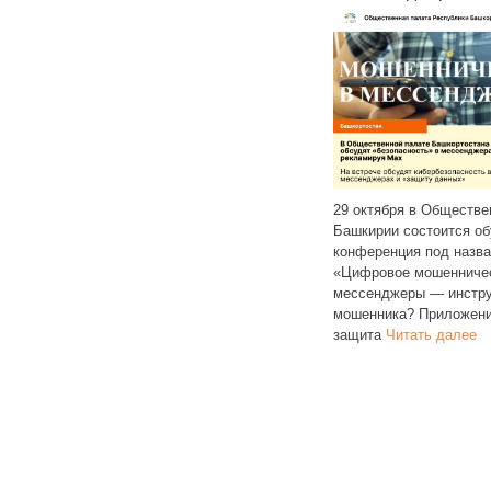
29 октября в Общественной палате
тика
Башкирии состоится обучающая
анстата» показала
В Башкорто
конференция под названием
цен на основные
увеличится
«Цифровое мошенничество:
рии за последнюю
оплаты в г
мессенджеры — инструмент
я. Ощутимо
и муниципа
мошенника? Приложение MAX,
гурцы
Читать далее
Соответст
защита
Читать далее
глава реги