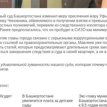
ный суд Башкортостана изменил меру пресечения мэру Уф
еву. Чиновника, обвиняемого в получении взятки и превыш
остных полномочий, перевели из следственного изолятора
 Ранее предполагалось, что он пробудет в СИЗО как миниму
отив главы города связано с серьезными коррупционными 
 ссылкой на правоохранительные органы, Мавлиев уже по
ть статей, которые предусматривают длительные сроки зак
ься завершения следствия и суда в своей квартире, а не в
 удивительной гуманности нашего суда, которая почему
иков.
еме:
ртостане
Экс‑главу муниципалептата
В Баш
ся плата за детские
Башкортостана приговорили
цены 
к 9,5 годам колонии за взятку
подор