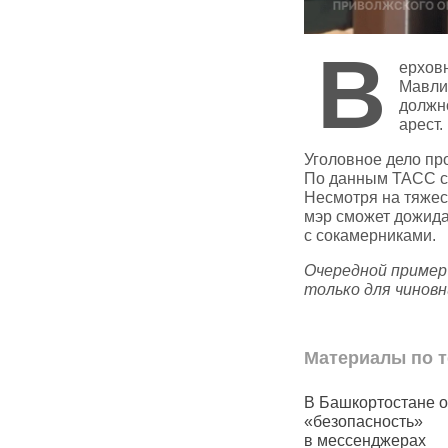
В
ерхов
Мавли
должн
арест.
Уголовное дело пр
По данным ТАСС со
Несмотря на тяжес
мэр сможет дожидат
с сокамерниками.
Очередной пример
только для чиновн
Материалы по т
резко выросли
В Башкортостане обсудят
В Башко
щи: огурцы
«безопасность»
увеличит
почти на 6%
в мессенджерах
сады