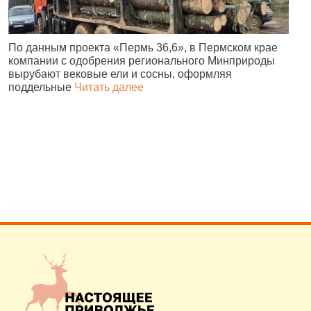
По данным проекта «Пермь 36,6», в Пермском крае
В
компании с одобрения регионального Минприроды
в
вырубают вековые ели и сосны, оформляя
п
поддельные
Читать далее
н
в