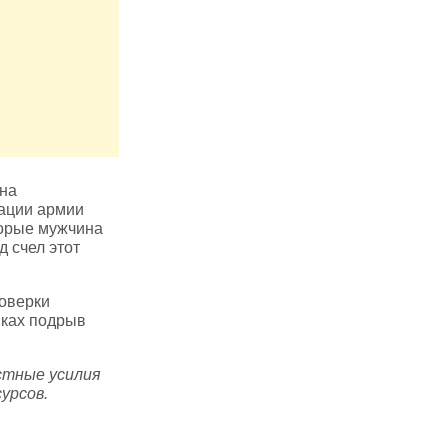
она
тации армии
торые мужчина
д счел этот
оверки
иках подрыв
стные усилия
урсов.