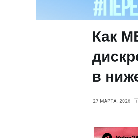
Как М
дискр
в ниж
27 МАРТА, 2026