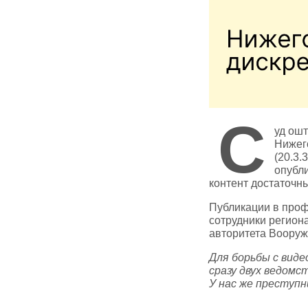
С
уд ош
Нижего
(20.3.
опубли
контент достаточн
Публикации в проф
сотрудники регион
авторитета Воору
Для борьбы с вид
сразу двух ведомс
У нас же преступн