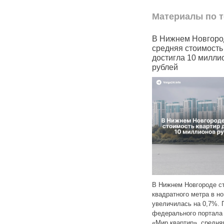
Материалы по т
раничивают
В Нижнем Новгороде
Водокана
 пользователей
средняя стоимость квартир
области 
и WhatsApp
достигла 10 миллионов
Кишма
рублей
зи получили
В 2024 го
блокировать
В Нижнем Новгороде стоимость
выявил 16
с кодами
квадратного метра в новостройках
МУП «Водо
 для регистрации
увеличилась на 0,7%. По данным
Нижегородс
х Telegram
федерального портала
организаци
‑за подобных
«Мир квартир», средняя цена
Инспектор