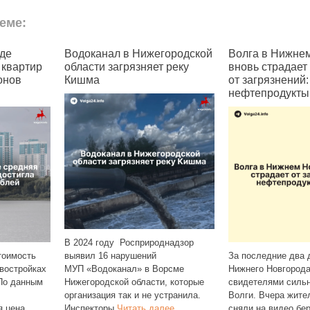
еме:
л в Нижегородской
Волга в Нижнем Новгороде
В Рос
загрязняет реку
вновь страдает
регис
от загрязнений:
в Tel
нефтепродукты и пена
ду Росприроднадзор
Операт
 нарушений
За последние два дня жители
распор
канал» в Ворсме
Нижнего Новгорода стали
SMS и 
кой области, которые
свидетелями сильного загрязнения
подтве
я так и не устранила.
Волги. Вчера жители Мещеры
в месс
ы
Читать далее
сняли на видео берег Волги,
и What