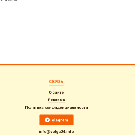
 далее
одной
Читать далее
Ин
СВЯЗЬ
О сайте
Реклама
Политика конфиденциальности
Telegram
info@volga24.info