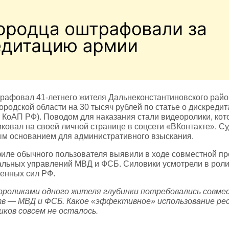
трафовал 41‑летнего жителя Дальнеконстантиновского рай
родской области на 30 тысяч рублей по статье о дискреди
3 КоАП РФ). Поводом для наказания стали видеоролики, ко
ковал на своей личной странице в соцсети «ВКонтакте». Су
ым основанием для административного взыскания.
иле обычного пользователя выявили в ходе совместной пр
альных управлений МВД и ФСБ. Силовики усмотрели в рол
женных сил РФ.
еороликами одного жителя глубинки потребовались совме
тв — МВД и ФСБ. Какое «эффективное» использование рес
иков совсем не осталось.