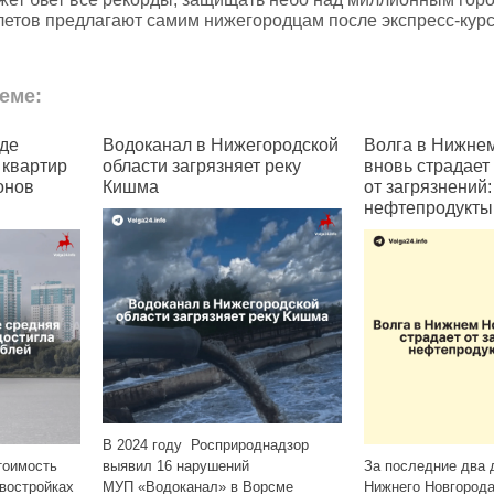
летов предлагают самим нижегородцам после экспресс‑кур
еме:
де
Водоканал в Нижегородской
Волга в Нижне
 квартир
области загрязняет реку
вновь страдает
онов
Кишма
от загрязнений:
нефтепродукты
В 2024 году Росприроднадзор
тоимость
выявил 16 нарушений
За последние два 
овостройках
МУП «Водоканал» в Ворсме
Нижнего Новгорода