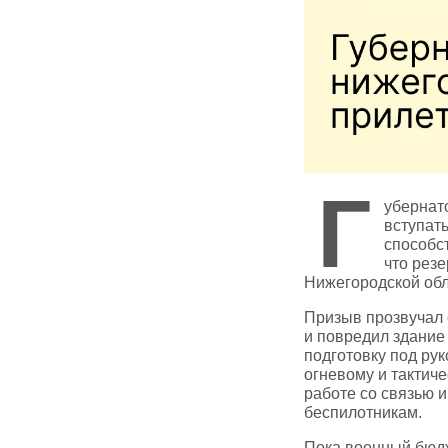
Г
убернат
вступат
способс
что рез
Нижегородской об
Призыв прозвучал 
и повредил здание
подготовку под ру
огневому и тактич
работе со связью 
беспилотникам.
Пока военный бюдж