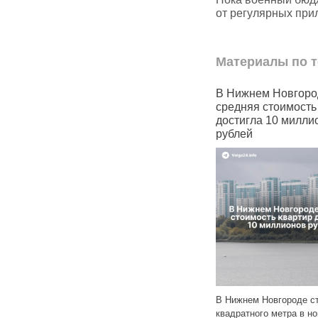
от регулярных при
Материалы по т
ороде
В России ограничивают
В Нижнем Новгоро
регистрацию пользователей
средняя стоимость
в Telegram и WhatsApp
достигла 10 милли
рублей
Операторы связи получили
ели
распоряжение блокировать
В Нижнем Новгороде с
SMS и звонки с кодами
квадратного метра в н