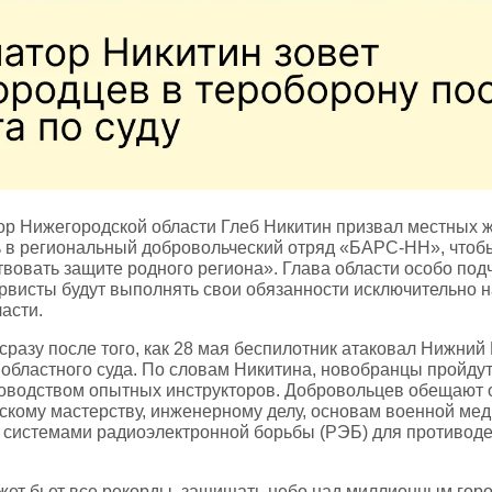
ор Нижегородской области Глеб Никитин призвал местных 
ь в региональный добровольческий отряд «БАРС‑НН», чтоб
твовать защите родного региона». Глава области особо под
ервисты будут выполнять свои обязанности исключительно 
ласти.
сразу после того, как 28 мая беспилотник атаковал Нижний
 областного суда. По словам Никитина, новобранцы пройду
ководством опытных инструкторов. Добровольцев обещают 
ескому мастерству, инженерному делу, основам военной мед
и системами радиоэлектронной борьбы (РЭБ) для противод
ет бьет все рекорды, защищать небо над миллионным гор