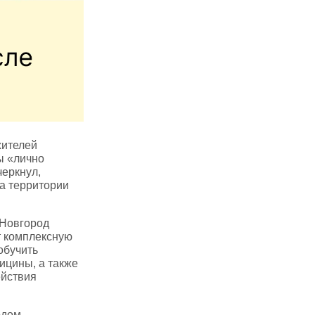
жителей
ы «лично
черкнул,
на территории
 Новгород
т комплексную
обучить
ицины, а также
ействия
одом