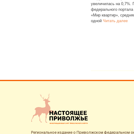
язнения
подтверждения для регистрации
увеличилась на 0,7%.
еры
в мессенджерах Telegram
федерального портала
,
и WhatsApp. Из‑за подобных
«Мир квартир», средня
Читать далее
одной
Читать далее
Региональное издание о Приволжском федеральном окр