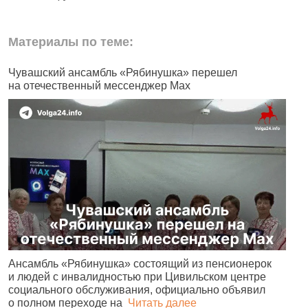
Материалы по теме:
Чувашский ансамбль «Рябинушка» перешел
В
на отечественный мессенджер Max
п
Ансамбль «Рябинушка» состоящий из пенсионерок
Ч
и людей с инвалидностью при Цивильском центре
р
социального обслуживания, официально объявил
С
о полном переходе на
Читать далее
4