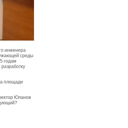
го инженера
ружающей среды
5 годам
 разработку
на площади
иректор Юланов
ледующий?