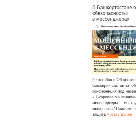
зко выросли
В Башкортостане обсудят
В Башкорто
: огурцы
«безопасность»
увеличится 
чти на 6%
в мессенджерах
сады
29 октября в Общественной палате
а
Башкирии состоится обучающая
тата» показала
В Башкортоста
конференция под названием
 на основные
увеличится с
«Цифровое мошенничество:
 за последнюю
оплаты в гос
мессенджеры — инструмент
Ощутимо
и муниципальн
мошенника? Приложение MAX,
цы
Читать далее
Соответствую
защита
Читать далее
глава регион