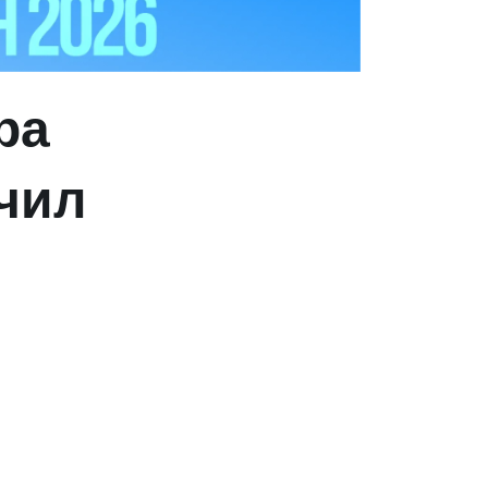
ра
чил