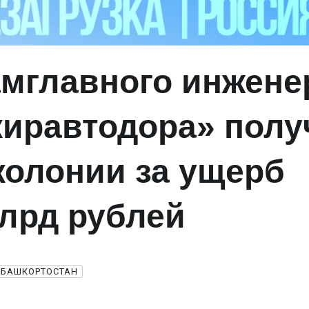
амглавного инжене
иравтодора» полу
 колонии за ущерб
млрд рублей
БАШКОРТОСТАН