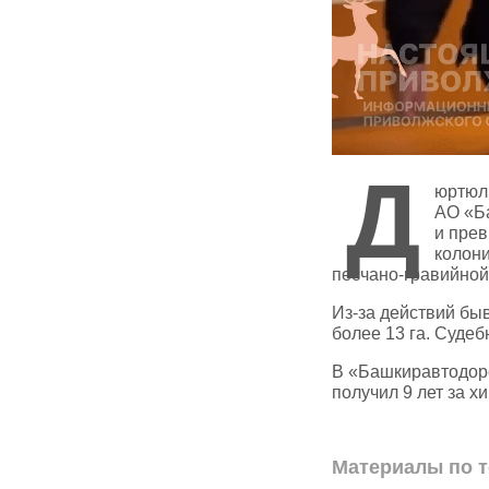
Д
юртюл
АО «Б
и пре
колони
песчано‑гравийной
Из‑за действий б
более 13 га. Судеб
В «Башкиравтодоре
получил 9 лет за х
Материалы по т