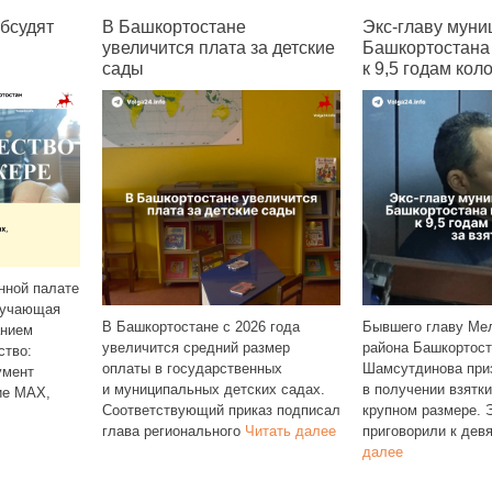
стане
Экс‑главу муниципалептата
В Башки
плата за детские
Башкортостана приговорили
цены на
к 9,5 годам колонии за взятку
подорож
Свежая ст
от «Башко
не с 2026 года
Бывшего главу Мелеузовского
заметный 
редний размер
района Башкортостана Рустэма
овощи в 
ударственных
Шамсутдинова признали виновным
неделю о
ых детских садах.
в получении взятки в особо
подорожа
щий приказ подписал
крупном размере. Экс‑чиновника
ального
Читать далее
приговорили к девяти
Читать
далее