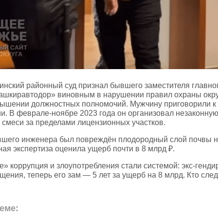
инский районный суд признал бывшего заместителя главно
ашкиравтодор» виновным в нарушении правил охраны ок
вышении должностных полномочий. Мужчину приговорили к 
и. В феврале‑ноябре 2023 года он организовал незаконную
 смеси за пределами лицензионных участков.
ывшего инженера был повреждён плодородный слой почвы 
ная экспертиза оценила ущерб почти в 8 млрд ₽.
» коррупция и злоупотребления стали системой: экс‑генд
ищения, теперь его зам — 5 лет за ущерб на 8 млрд. Кто с
еме: