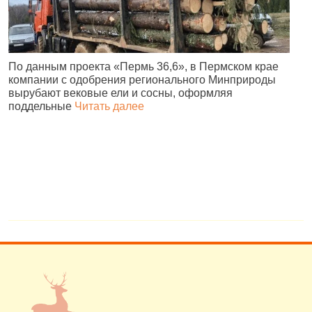
По данным проекта «Пермь 36,6», в Пермском крае
В
компании с одобрения регионального Минприроды
в
вырубают вековые ели и сосны, оформляя
п
поддельные
Читать далее
н
в