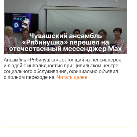
Ансамбль «Рябинушка» состоящий из пенсионерок
Ч
и людей с инвалидностью при Цивильском центре
р
социального обслуживания, официально объявил
С
о полном переходе на
Читать далее
4