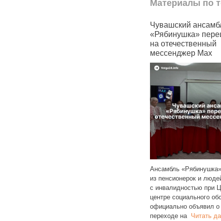
Материалы по т
лся
Жители Чувашии массово
Чувашский ансамб
ваясь
требуют осветить улицы
«Рябинушка» пере
на отечественный
мессенджер Max
С сентября 2025 года жители
Чувашии подали 303 обращения
с просьбами осветить улицы
Ансамбль «Рябинушка»
республики. С наступлением осени
из пенсионерок и люде
раждан
и сокращением светового
Читать
с инвалидностью при 
ную
далее
центре социального об
ера,
официально объявил о
переходе на
Читать д
 Max.