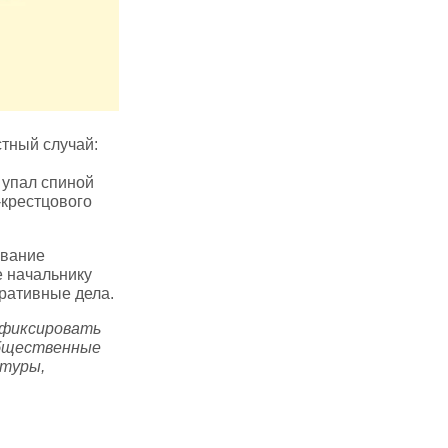
тный случай:
 упал спиной
‑крестцового
ование
е начальнику
ративные дела.
 фиксировать
общественные
атуры,