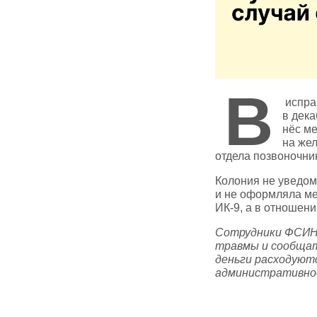
В
испра
в дека
нёс ме
на жел
отдела позвоночни
Колония не уведом
и не оформляла ме
ИК‑9, а в отношен
Сотрудники ФСИН 
травмы и сообщат
деньги расходуют
административное 