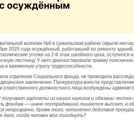
вительной колонии №9 в Цивильском районе скрыли несчас
бре 2025 года осуждённый, работавший по ремонту зданий,
таллические уголки на 2‑й этаж швейного цеха, оступился и
езную лестницу. У него диагностировали травму пояснично
ка и временную утрату трудоспособности.
ила отделение Социального фонда, не проводила расслед
дицинское заключение. Прокуратура внесла представлени
ии ответственного должностного лица возбуждены админист
получают зарплаты из наших налогов и обязаны честно
ь фондам — иначе пострадавший лишается выплат, а 
ся непрозрачно. Кроме того, непонятно действие прокур
дело, когда человек мог погибнуть?