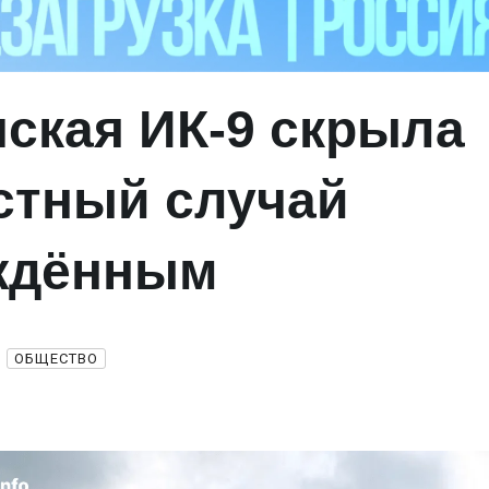
ская ИК‑9 скрыла
стный случай
уждённым
ОБЩЕСТВО