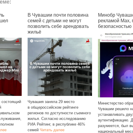
еме:
ль
В Чувашии почти половина
Минобр Чуваши
шел
семей с детьми не могут
рекламой Max,
позволить себе арендовать
безопасностью
жильё
 состоящий
Чувашия заняла 29 место
Министерство обра
й
в общероссийском рейтинге
Чувашии решило н
Цивильском
регионов по доступности съемного
устанавливать дв
служивания,
жилья. Согласно исследованию
аутентификацию. Д
 полном
РИА Рейтинг, в республике 46%
разумеется, был в
алее
семей
Читать далее
национальный мес