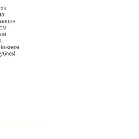
уха
ла
танция
ком
сли
,
 Нижнем
рублей