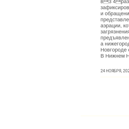
в3 4раз,
зафиксиров
и обращени
представле
аэрации, к
загрязнени
предъявлен
а нижегоро
Новгороде 
В Нижнем Н
24 НОЯБРЯ, 20