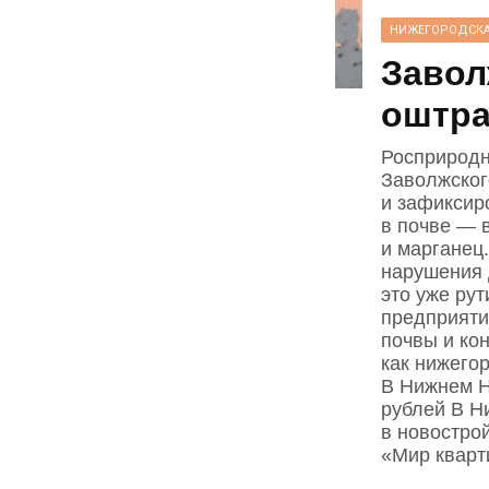
НИЖЕГОРОДСКА
Завол
оштра
Росприродн
Заволжског
и зафиксир
в почве — в
и марганец
нарушения 
это уже ру
предприяти
почвы и ко
как нижего
В Нижнем Н
рублей В Н
в новостро
«Мир кварт