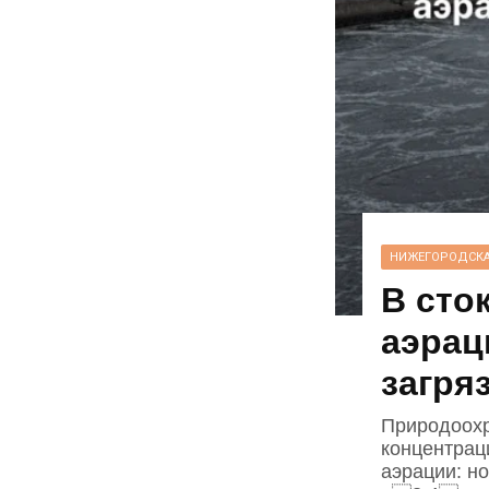
НИЖЕГОРОДСКА
В сто
аэрац
загря
Природоохр
концентрац
аэрации: н