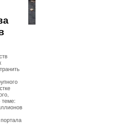
ва
в
ств
к
транить
рупного
стке
ого,
 теме:
иллионов
 портала