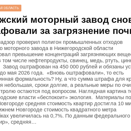
Я ОБЛАСТЬ
жский моторный завод сно
фовали за загрязнение поч
адзор проверил полигон промышленных отходов
о моторного завода в Нижегородской области
овал превышение концентраций загрязняющих веще
 том числе нефтепродукты, свинец, медь, ртуть, цин
. Завод оштрафован на 450 000 рублей и обязаны ус
до мая 2026 года. «Вновь оштрафовали», то есть
тинная формальность? Ну, а что сумма штрафа для к
я небольшая, сроки долгие, а реальные меры по очи
нтролю остаются под вопросом. Наглядная картина т
родские власти «беспокоит» экология. Материалы по
овгороде средняя стоимость квартир достигла 10 м
ижнем Новгороде стоимость квадратного метра
йках увеличилась на 0,7%. По данным федерального
ир», средняя…