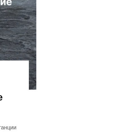
е
танции