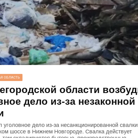
Я ОБЛАСТЬ
егородской области возбу
вное дело из‑за незаконной
и
л уголовное дело из‑за несанкционированной свалки
ком шоссе в Нижнем Новгороде. Свалка действует
а, там складируются бытовые, производственные