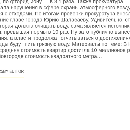
 по фторид‑иону — в 3,1 раза. Также прокуратура
ала нарушения в сфере охраны атмосферного возд
я с отходами. По итогам проверки прокуратура внес
ние главе города Юрию Шалабаеву. Удивительно, с
оторая должна очищать воду, сама является источни
я, превышая нормы в 10 раз. Ну зато публично выне
ия, а власти продолжат отчитываться о достижениях
дцы будут пить грязную воду. Материалы по теме: В
средняя стоимость квартир достигла 10 миллионов 
овгороде стоимость квадратного метра…
BY
EDITOR
25