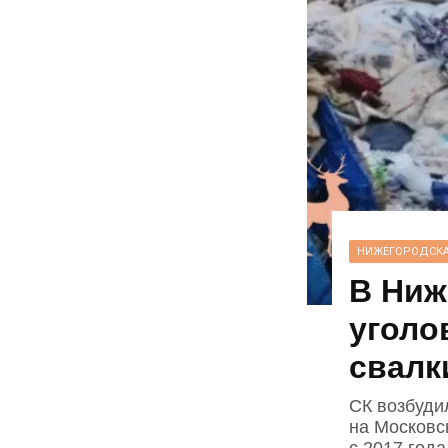
НИЖЕГОРОДСКА
В Ниж
уголо
свалк
СК возбуди
на Московс
с 2017 год