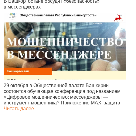
В Башкортостане обсудят «безопасность»
В
в мессенджерах
В
29 октября в Общественной палате Башкирии
р
состоится обучающая конференция под названием
д
«Цифровое мошенничество: мессенджеры —
г
инструмент мошенника? Приложение MAX, защита
Читать далее