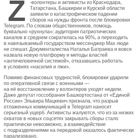
Z
‑волонтеры и активисты из Краснодара,
Татарстана, Башкирии и Курской области
заявили о катастрофическом падении
сборов на нужды фронта после блокировки
Telegram. По словам общественников, помощь
буквально «рухнула»: аудитория патриотических
каналов в среднем сократилась на 90%, а переходить
в навязываемый государством мессенджер Max люди
не спешат. Документалистка Наталья Батраева и вовсе
назвала новую платформу и методы властей
«античеловечной системой», отказавшись работать
в условиях «насилия и лжи».
Помимо финансовых трудностей, блокировки ударили
по оперативной связи с военными —
на её восстановление у волонтеров уходят недели.
Даже депутат госсобрания Башкортостана от «Единой
России» Эльвира Мацкевич признала, что разрыв
отлаженных коммуникаций в Telegram наносит
серьезный ущерб. Активисты жалуются, что из‑за низких
охватов в новых соцсетях закрывать сборы стало
практически невозможно, а взаимодействие
с подразделениями на передовой оказалось фактически
парализовано.