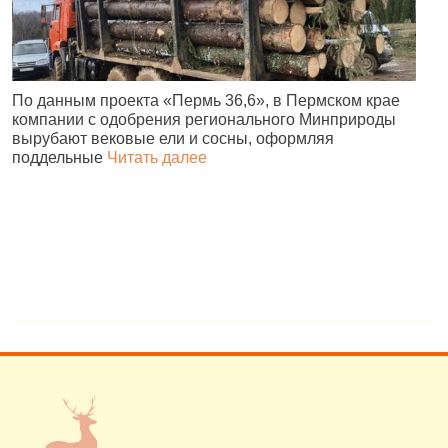
По данным проекта «Пермь 36,6», в Пермском крае
В
компании с одобрения регионального Минприроды
в
вырубают вековые ели и сосны, оформляя
п
поддельные
Читать далее
н
в