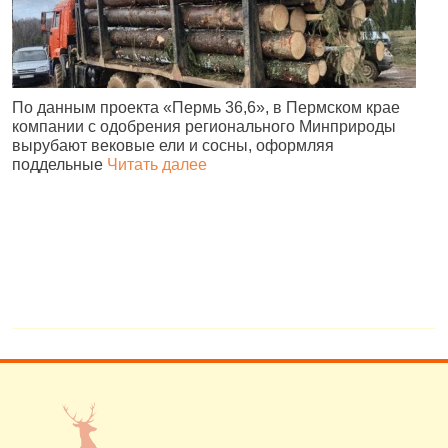
По данным проекта «Пермь 36,6», в Пермском крае
В
компании с одобрения регионального Минприроды
в
вырубают вековые ели и сосны, оформляя
п
поддельные
Читать далее
н
в