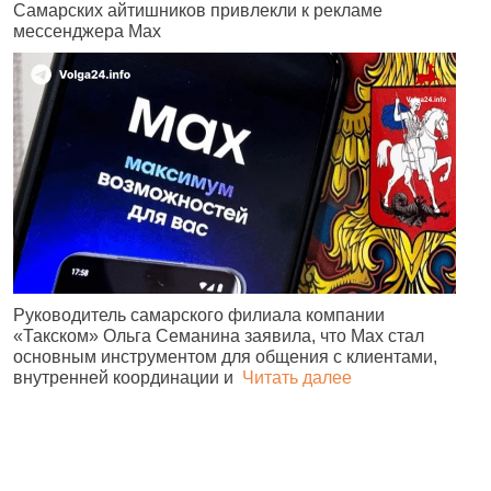
Самарских айтишников привлекли к рекламе
Ж
мессенджера Max
б
н
Руководитель самарского филиала компании
«Такском» Ольга Семанина заявила, что Max стал
Ж
основным инструментом для общения с клиентами,
п
внутренней координации и
Читать далее
и
№