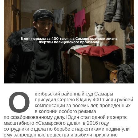
О
ктябрьский районный суд Самары
присудил Сергею Юдину 400 тысяч рублей
компенсации за восемь лет, проведенных
в колонии особого режима
по сфабрикованному делу. Юдин стал одной из жертв
масштабного «Самарского дела»: в 2016 году
сотрудники отдела по борьбе с наркотиками подкинули
ему запрещенные вещества и выбили признание