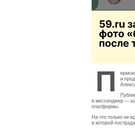
П
ермско
и про
Алекса
Публи
в мессенджер — ша
платформы.
На что только не 
в которой пострад