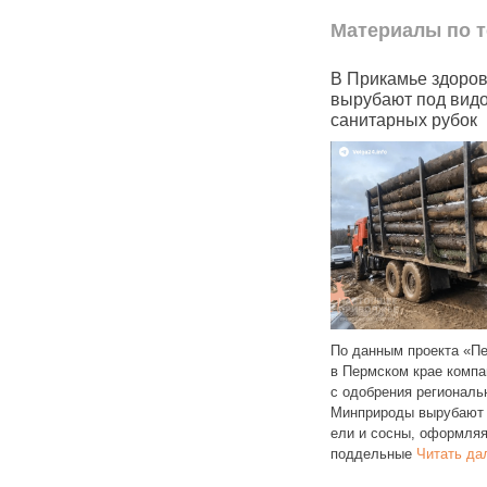
Материалы по т
удили
Поселок в Пермском крае
В Прикамье здоро
ту
исчезнет с карты к концу
вырубают под вид
2025 года
санитарных рубок
Поселок Камень в Пермском крае
По данным проекта «Пе
будет перестанет существовать
язнения
в Пермском крае компа
к концу 2025 года. Власти
инского
с одобрения региональ
Александровского округа
мского
Минприроды вырубают
приказали жителям срочно
дело.
ели и сосны, оформля
вывезти имущество,
Читать далее
 разлив
поддельные
Читать да
лее