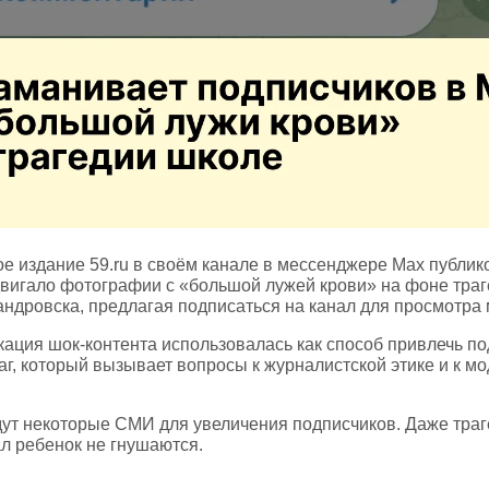
е издание 59.ru в своём канале в мессенджере Max публик
двигало фотографии с «большой лужей крови» на фоне траг
ндровска, предлагая подписаться на канал для просмотра
кация шок‑контента использовалась как способ привлечь п
г, который вызывает вопросы к журналистской этике и к м
идут некоторые СМИ для увеличения подписчиков. Даже траг
ал ребенок не гнушаются.