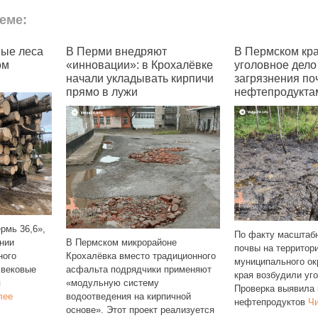
еме:
вые леса
В Перми внедряют
В Пермском кра
ом
«инновации»: в Крохалёвке
уголовное дело
начали укладывать кирпичи
загрязнения по
прямо в лужи
нефтепродукта
рмь 36,6»,
По факту масштабн
нии
В Пермском микрорайоне
почвы на территор
ного
Крохалёвка вместо традиционного
муниципального ок
 вековые
асфальта подрядчики применяют
края возбудили уг
я
«модульную систему
Проверка выявила 
лее
водоотведения на кирпичной
нефтепродуктов
Чи
основе». Этот проект реализуется