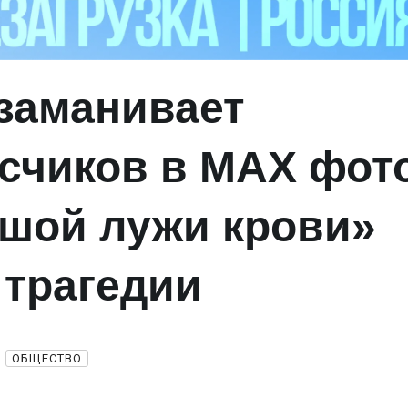
 заманивает
счиков в MAX фот
шой лужи крови»
 трагедии
ОБЩЕСТВО