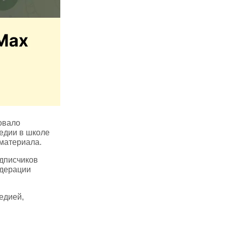
овало
едии в школе
 материала.
одписчиков
одерации
едией,