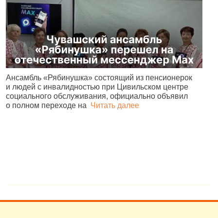
Ансамбль «Рябинушка» состоящий из пенсионерок
Ч
и людей с инвалидностью при Цивильском центре
р
социального обслуживания, официально объявил
С
о полном переходе на
Читать далее
4