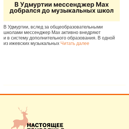
В Удмуртии, вслед за общеобразовательными
И
школами мессенджер Max активно внедряют
Р
и в систему дополнительного образования. В одной
и
из ижевских музыкальных
Читать далее
д