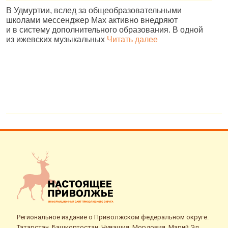
В Удмуртии, вслед за общеобразовательными
И
школами мессенджер Max активно внедряют
Р
и в систему дополнительного образования. В одной
и
из ижевских музыкальных
Читать далее
д
Региональное издание о Приволжском федеральном округе.
Татарстан, Башкортостан, Чувашия, Мордовия, Марий Эл,