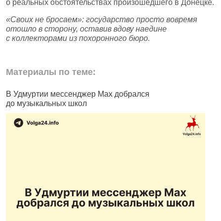
о реальных обстоятельствах произошедшего в Донецке.
«Своих не бросаем»: государство просто вовремя
отошло в сторону, оставив вдову наедине
с коллекторами из похоронного бюро.
Материалы по теме:
В Удмуртии мессенджер Max добрался
И
до музыкальных школ
п